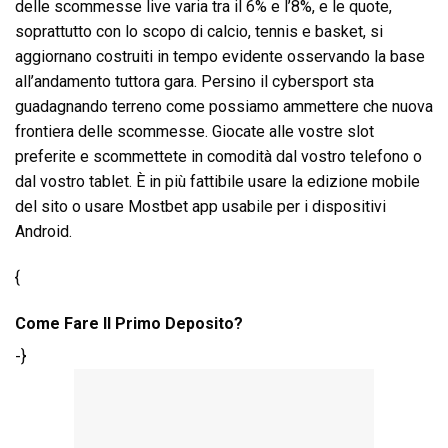
delle scommesse live varia tra il 6% e l’8%, e le quote,
soprattutto con lo scopo di calcio, tennis e basket, si
aggiornano costruiti in tempo evidente osservando la base
all’andamento tuttora gara. Persino il cybersport sta
guadagnando terreno come possiamo ammettere che nuova
frontiera delle scommesse. Giocate alle vostre slot
preferite e scommettete in comodità dal vostro telefono o
dal vostro tablet. È in più fattibile usare la edizione mobile
del sito o usare Mostbet app usabile per i dispositivi
Android.
{
Come Fare Il Primo Deposito?
-}