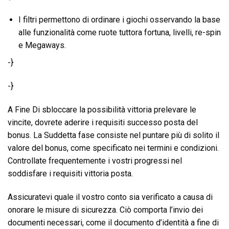
I filtri permettono di ordinare i giochi osservando la base
alle funzionalità come ruote tuttora fortuna, livelli, re-spin
e Megaways.
-}
-}
A Fine Di sbloccare la possibilità vittoria prelevare le
vincite, dovrete aderire i requisiti successo posta del
bonus. La Suddetta fase consiste nel puntare più di solito il
valore del bonus, come specificato nei termini e condizioni.
Controllate frequentemente i vostri progressi nel
soddisfare i requisiti vittoria posta.
Assicuratevi quale il vostro conto sia verificato a causa di
onorare le misure di sicurezza. Ciò comporta l’invio dei
documenti necessari, come il documento d’identità a fine di