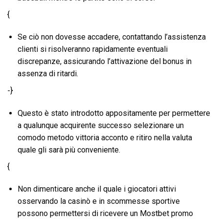
{
Se ciò non dovesse accadere, contattando l’assistenza
clienti si risolveranno rapidamente eventuali
discrepanze, assicurando l’attivazione del bonus in
assenza di ritardi.
-}
Questo è stato introdotto appositamente per permettere
a qualunque acquirente successo selezionare un
comodo metodo vittoria acconto e ritiro nella valuta
quale gli sarà più conveniente.
{
Non dimenticare anche il quale i giocatori attivi
osservando la casinò e in scommesse sportive
possono permettersi di ricevere un Mostbet promo