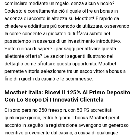
cominciare mediante un regalo, senza alcun vincolo?
Codesto è correttamente ciò il quale offre un bonus in
assenza di acconto in altezza su Mostbet! È rapido da
chiedere e addirittura più comodo da utilizzare, osservando
la come consente ai giocatori di tuffarsi subito nel
passatempo in assenza di un investimento introduttivo.
Siete curiosi di sapere i passaggi per attivare questa
allettante offerta? Le sezioni seguenti illustrano nel
dettaglio come sfruttare questa opportunità. Mostbet
permette vittoria selezionare tra un sacco vittoria bonus a
fine di i giochi da casinò e le scommesse.
Mostbet Italia: Ricevi Il 125% Al Primo Deposito
Con Lo Scopo Di I Innovativi Clientela
Ci sono persino 250 freespin, con 50 FS accreditati
qualunque giorno, entro 5 giorni. I bonus Mostbet per il
acconto in seguito la registrazione avvengono un generoso
incentivo proveniente dal casinò, a causa di qualunque