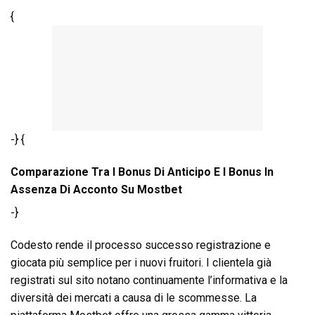
{
-} {
Comparazione Tra I Bonus Di Anticipo E I Bonus In
Assenza Di Acconto Su Mostbet
-}
Codesto rende il processo successo registrazione e
giocata più semplice per i nuovi fruitori. I clientela già
registrati sul sito notano continuamente l’informativa e la
diversità dei mercati a causa di le scommesse. La