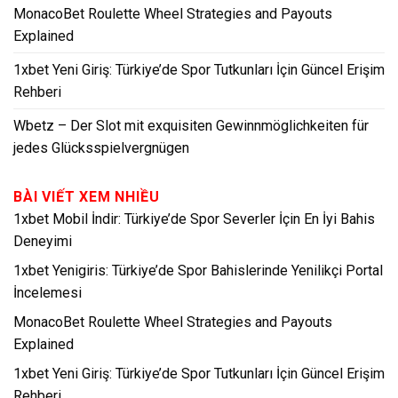
MonacoBet Roulette Wheel Strategies and Payouts
Explained
1xbet Yeni Giriş: Türkiye’de Spor Tutkunları İçin Güncel Erişim
Rehberi
Wbetz – Der Slot mit exquisiten Gewinnmöglichkeiten für
jedes Glücksspielvergnügen
BÀI VIẾT XEM NHIỀU
1xbet Mobil İndir: Türkiye’de Spor Severler İçin En İyi Bahis
Deneyimi
1xbet Yenigiris: Türkiye’de Spor Bahislerinde Yenilikçi Portal
İncelemesi
MonacoBet Roulette Wheel Strategies and Payouts
Explained
1xbet Yeni Giriş: Türkiye’de Spor Tutkunları İçin Güncel Erişim
Rehberi