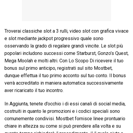
Troverai classiche slot a 3 rulli, video slot con grafica vivace
e slot mediante jackpot progressivo quale sono
osservando la grado di regalare grandi vincite. Le slot più
popolari includono successi come Starburst, Gonzo’s Quest,
Mega Moolah e molti altri. Con Lo Scopo Di ricevere il tuo
bonus sul primo anticipo, registrati sul sito Mostbet,
dunque effettua il tuo primo acconto sul tuo conto. Il bonus
verrà accreditato in maniera automatica successivamente
aver ricaricato il tuo incontro.
In Aggiunta, tenete d’occhio i di essi canali di social media,
costruiti in quanto le promozioni e i codici speciali sono
comunemente condivisi. Mostbet fornisce linee prontuario
chiare in altezza su come si può prendere alla volta e su