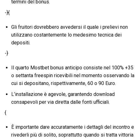
termini del bonus.
-}{
Gli fruitori dovrebbero avvedersi il quale i prelievi non
utilizzano costantemente lo medesimo tecnica dei
depositi.
-}
Il quarto Mostbet bonus anticipo consiste nel 100% +35
o settanta freespin ricevibili nel momento osservando la
cui si depositano, rispettivamente, 60 o 90 Euro.
L’installazione è agevole, garantendo download
consapevoli per via diretta dalle fonti ufficiali.
{
È importante dare accuratamente i dettagli del incontro e
rivederli più di solito, soprattutto quando si tratta vittoria