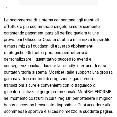
-}
Le scommesse di sistema consentono agli utenti di
effettuare più scommesse singole simultaneamente,
garantendo pagamenti parziali perfino qualora talune
previsioni falliscono. Questa struttura minimizza le perdite
e massimizza i guadagni di traverso abbinamenti
strategiche. Gli fruitori possono permettersi di
personalizzare il quantitativo successo eventi e
conseguenze inclusi durante la
friendly interface
di essi
puntata vittoria sistema. Mostbet Italia supporta una grossa
gamma vittoria metodi di erogazione, garantendo
transazioni sicure e convenienti con lo traguardo di i
giocatori. Utilizza il gergo promozionale MostBet ENORME
nel momento costruiti in cui ti registri per ottenere il miglior
bonus successo benvenuto disponibile. Puoi accedere alle
scommesse sportive e al casinò mezzo la suddetta pagina.