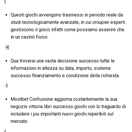
{
Questi giochi avvengono trasmessi in periodo reale da
studi tecnologicamente avanzate, in cui croupier esperti
gestiscono il gioco infatti come possiamo asserire che
in un casinò fisico.
-}{
Qua troverai una vasta decisione successo tutte le
informazioni in altezza su data, importo, sistema
successo finanziamento e condizione della richiesta.
-}
Mostbet Confusione aggiorna costantemente la sua
negozio vittoria libri successo giochi con lo traguardo di
includere i piu importanti nuovi giochi reperibili sul
mercato.
{