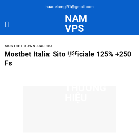
Skip
huadelamgi91@gmail.com
to
NAM
content
VPS
–
UY
MOSTBET DOWNLOAD 283
Mostbet Italia: Sito Ufficiale 125% +250
TÍN
Fs
TẠO
NÊN
THƯƠNG
HIỆU