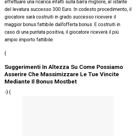
effettuare una ricarica infatti sulla barra migliore, al istante
del levatura successo 300 Euro. In codesto procedimento, il
giocatore sarà costruiti in grado successo ricevere il
maggior bonus fattibile dall’offerta bonus. E costruiti in
caso di una puntata positiva, il giocatore riceverà il più
ampio importo fattibile.
{
Suggerimenti In Altezza Su Come Possiamo
Asserire Che Massimizzare Le Tue Vincite
Mediante Il Bonus Mostbet
-} {