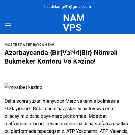
Skip
huadelamgi91@gmail.com
to
NAM
content
VPS
–
UY
MOSTBET AZERBAYCAN 549
Azərbaycanda {Bir|Vahid|Bir} Nömrəli
TÍN
Bukmeker Kontoru Və Kazino!
TẠO
NÊN
THƯƠNG
HIỆU
Daha sonra yuxarı menyudan Mərc və tennis bölməsinə
klikləyirsiniz. Belə tennis həvəskarlarına tövsiyə edə
biləcəyimiz daha qayə mərc platforması Mostbet
platforması olacaq. Tennis matçlarına daha sərfəli əmsalları
bu platformada tapacaqsınız. ATP Yokohama, ATP Valencia,