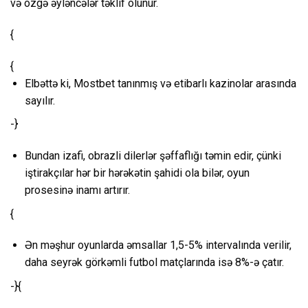
və özgə əyləncələr təklif olunur.
{
{
Elbəttə ki, Mostbet tanınmış və etibarlı kazinolar arasında
sayılır.
-}
Bundan izafi, obrazli dilerlər şəffaflığı təmin edir, çünki
iştirakçılar hər bir hərəkətin şahidi ola bilər, oyun
prosesinə inamı artırır.
{
Ən məşhur oyunlarda əmsallar 1,5-5% intervalında verilir,
daha seyrək görkəmli futbol matçlarında isə 8%-ə çatır.
-}{