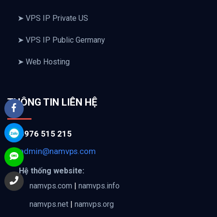
➤ VPS IP Private US
➤ VPS IP Public Germany
➤ Web Hosting
THÔNG TIN LIÊN HỆ
0976 515 215
admin@namvps.com
Hệ thống website:
namvps.com
|
namvps.info
namvps.net
|
namvps.org