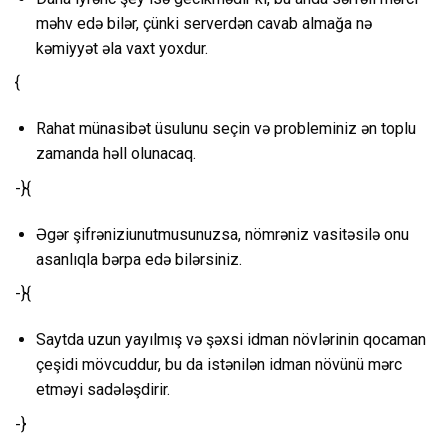
məhv edə bilər, çünki serverdən cavab almağa nə
kəmiyyət əla vaxt yoxdur.
{
Rahat münasibət üsulunu seçin və probleminiz ən toplu
zamanda həll olunacaq.
-}{
Əgər şifrəniziunutmusunuzsa, nömrəniz vasitəsilə onu
asanlıqla bərpa edə bilərsiniz.
-}{
Saytda uzun yayılmış və şəxsi idman növlərinin qocaman
çeşidi mövcuddur, bu da istənilən idman növünü mərc
etməyi sadələşdirir.
-}