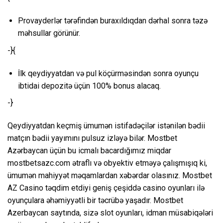
Provayderlər tərəfindən buraxıldıqdan dərhal sonra təzə
məhsullar görünür.
-}{
İlk qeydiyyatdan və pul köçürməsindən sonra oyunçu
ibtidai depozitə üçün 100% bonus alacaq.
-}
Qeydiyyatdan keçmiş ümumən istifadəçilər istənilən bədii
matçın bədii yayımını pulsuz izləyə bilər. Mostbet
Azərbaycan üçün bu icmalı bacardığımız miqdar
mostbetsazc.com
ətraflı və obyektiv etməyə çalışmışıq ki,
ümumən mahiyyət məqamlardan xəbərdar olasınız. Mostbet
AZ Casino təqdim etdiyi geniş çeşiddə casino oyunları ilə
oyunçulara əhəmiyyətli bir təcrübə yaşadır. Mostbet
Azerbaycan saytında, sizə slot oyunları, idman müsabiqələri