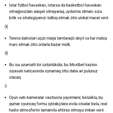
İstər futbol həvəskarı, istərsə də basketbol həvəskarı
olmağınızdan əlaqəli olmayaraq, uydurma idmanı sizə
bilik və strategiyanızı tətbiq etmək ötrü unikal macal verir.
-}{
Tennis bahisləri üçün marja təmtəraqlı deyil və hər matça
mərc etmək ötrü onlarla bazar mülk.
-}{
Bu isə əzəmətli bir üstünlükdür, bu Mostbet kazino
siyasəti nəticəsində oynamaq ötrü daha ən pulunuz
olacaq.
-}
Oyun veb-kameralar vasitəsilə yayımlanır, beləliklə, bu
qumar oyuncaq formu iştirakçılara evdə olsalar belə, real
hədis atmosferini tamamilə ehtiras etməyə imkan verir.