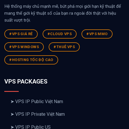
Hệ thống máy chủ mạnh mẽ, bứt phá mọi giới hạn kỹ thuật để
mang thế giới kỹ thuật số của bạn ra ngoài đời thật với hiệu
suất vượt trội.
#VPS GIÁ RẺ
#CLOUD VPS
#VPS MMO
#VPS WINDOWS
#THUÊ VPS
#HOSTING TỐC ĐỘ CAO
VPS PACKAGES
➤ VPS IP Public Việt Nam
➤ VPS IP Private Việt Nam
➤ VPS IP Public US