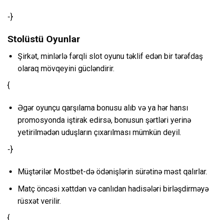
-}
Stolüstü Oyunlar
Şirkət, minlərlə fərqli slot oyunu təklif edən bir tərəfdaş
olaraq mövqeyini gücləndirir.
{
Əgər oyunçu qarşılama bonusu alıb və ya hər hansı
promosyonda iştirak edirsə, bonusun şərtləri yerinə
yetirilmədən uduşların çıxarılması mümkün deyil.
-}
Müştərilər Mostbet-də ödənişlərin sürətinə məst qalırlar.
Matç öncəsi xəttdən və canlıdan hadisələri birləşdirməyə
rüsxət verilir.
{