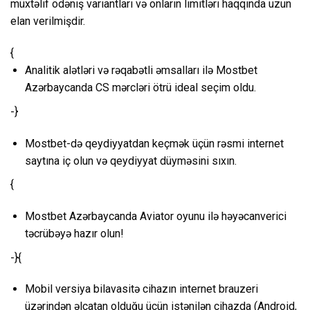
müxtəlif ödəniş variantları və onların limitləri haqqında uzun
elan verilmişdir.
{
Analitik alətləri və rəqabətli əmsalları ilə Mostbet
Azərbaycanda CS mərcləri ötrü ideal seçim oldu.
-}
Mostbet-də qeydiyyatdan keçmək üçün rəsmi internet
saytına iç olun və qeydiyyat düyməsini sıxın.
{
Mostbet Azərbaycanda Aviator oyunu ilə həyəcanverici
təcrübəyə hazır olun!
-}{
Mobil versiya bilavasitə cihazın internet brauzeri
üzərindən əlçatan olduğu üçün istənilən cihazda (Android,