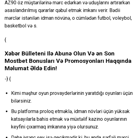
AZ90 öz müştərilərinə mərc edərkən və uduşlarını artırarkən
əsaslandırılmış qərarlar qəbul etmək imkanı verir. Bədii
mərclər istənilən idman növünə, o cümlədən futbol, voleybol,
basketbol və s.
{
Xəbər Bülleteni Ilə Abunə Olun Və ən Son
Mostbet Bonusları Və Promosyonları Haqqında
Məlumat Əldə Edin!
-} {
Kimi məşhur oyun provayderlərinin yaratdığı oyunları üçün
bilərsiniz.
Bu platforma proloq etməklə, idman növləri üçün yüksək
katsayılarla bahis etmək və müxtəlif kazino oyunlarının
keyfini çıxarmaq imkanına yiyə olursunuz.
Daha iyrənc şey isə gecikmədir ki, bu anda sərfəli mərci