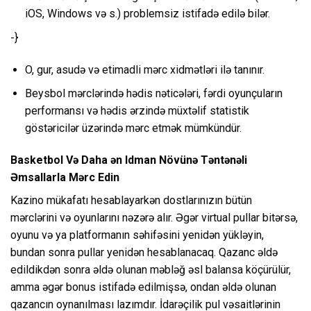
iOS, Windows və s.) problemsiz istifadə edilə bilər.
-}
O, gur, asudə və etimadli mərc xidmətləri ilə tanınır.
Beysbol mərclərində hədis nəticələri, fərdi oyunçuların
performansı və hədis ərzində müxtəlif statistik
göstəricilər üzərində mərc etmək mümkündür.
Basketbol Və Daha ən Idman Növünə Təntənəli
Əmsallarla Mərc Edin
Kazino mükafatı hesablayarkən dostlarınızın bütün
mərclərini və oyunlarını nəzərə alır. Əgər virtual pullar bitərsə,
oyunu və ya platformanın səhifəsini yenidən yükləyin,
bundan sonra pullar yenidən hesablanacaq. Qazanc əldə
edildikdən sonra əldə olunan məbləğ əsl balansa köçürülür,
amma əgər bonus istifadə edilmişsə, ondan əldə olunan
qazancın oynanılması lazımdır. İdarəçilik pul vəsaitlərinin