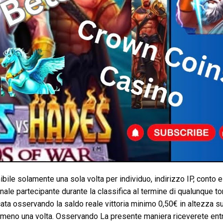
e solamente una sola volta per individuo, indirizzo IP, conto e 
inale partecipante durante la classifica al termine di qualunque to
ta osservando la saldo reale vittoria minimo 0,50€ in altezza su
 almeno una volta. Osservando La presente maniera riceverete en