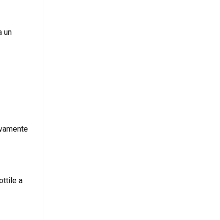
a un
tivamente
ttile a