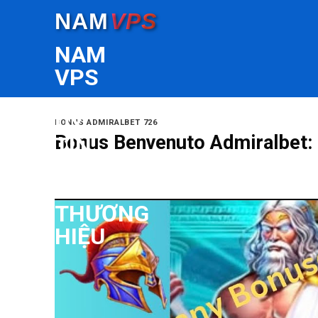
Skip
NAM
VPS
to
content
NAM
VPS
–
UY
BONUS ADMIRALBET 726
Bonus Benvenuto Admiralbet: 
TÍN
TẠO
NÊN
THƯƠNG
HIỆU