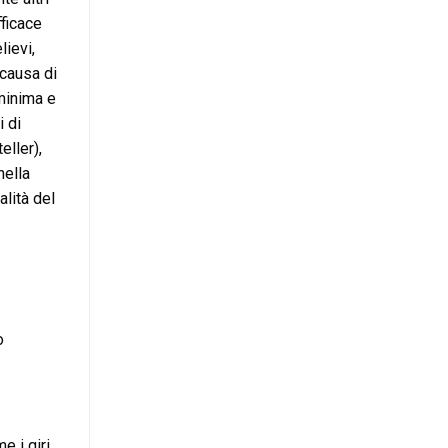
fficace
lievi,
 causa di
 minima e
 di
eller),
nella
lità del
o
e i giri