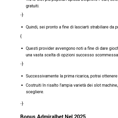
gratuiti.
-}
Quindi, sei pronto a fine di lasciarti strabiliare d
{
Questi provider avvengono noti a fine di dare giochi
una vasta scelta di opzioni successo scommessa
-}
Successivamente la prima ricarica, potrai ottenere
Costruiti In risalto l’ampia varietà dei slot machine
scegliere.
-}
Bonus Admiralbet Nel 2025