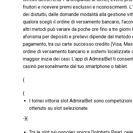
fruitori e ricevere premi esclusivi e riconoscimenti. L
dei disturbi, dalle domande modalità alla gestione vi
qualora scegli il ordine di versamento bancario, l’accr
altri metodi può variare da poche ore fino a tre giorn
aforisma per depositi e prelievi dipende dal metodo
pagamento, tra cui carte successo credito (Visa, Masterc
ordine di versamento bancario e sistemi localizzate 
maggior inizia dei casi. L’app di AdmiralBet ti conse
casinò personalmente dal tuo smartphone o tablet.
{
{
I tornei vittoria slot AdmiralBet sono competizion
ottenuto su slot selezionate.
-}{
Tra le slot più popolari spicca Dolphin’s Pearl, cel