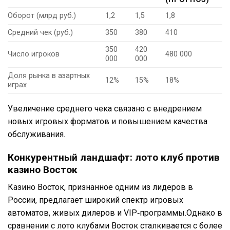
Оборот (млрд руб.)
1,2
1,5
1,8
Средний чек (руб.)
350
380
410
350
420
Число игроков
480 000
000
000
Доля рынка в азартных
12%
15%
18%
играх
Увеличение среднего чека связано с внедрением
новых игровых форматов и повышением качества
обслуживания.
Конкурентный ландшафт: лото клуб против
казино Восток
Казино Восток, признанное одним из лидеров в
России, предлагает широкий спектр игровых
автоматов, живых дилеров и VIP‑программы.Однако в
сравнении с лото клубами Восток сталкивается с более