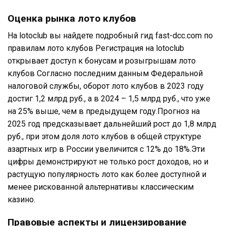
Оценка рынка лото клубов
На
lotoclub
вы найдете подробный гид
fast-dcc.com
по
правилам лото клубов Регистрация на
lotoclub
открывает доступ к бонусам и розыгрышам лото
клубов Согласно последним данным Федеральной
налоговой службы, оборот лото клубов в 2023 году
достиг 1,2 млрд руб., а в 2024 – 1,5 млрд руб., что уже
на 25% выше, чем в предыдущем году.Прогноз на
2025 год предсказывает дальнейший рост до 1,8 млрд
руб., при этом доля лото клубов в общей структуре
азартных игр в России увеличится с 12% до 18%.Эти
цифры демонстрируют не только рост доходов, но и
растущую популярность лото как более доступной и
менее рискованной альтернативы классическим
казино.
Правовые аспекты и лицензирование