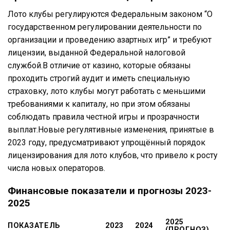
Лото клубы регулируются Федеральным законом “О
государственном регулировании деятельности по
организации и проведению азартных игр” и требуют
лицензии, выданной Федеральной налоговой
службой.В отличие от казино, которые обязаны
проходить строгий аудит и иметь специальную
страховку, лото клубы могут работать с меньшими
требованиями к капиталу, но при этом обязаны
соблюдать правила честной игры и прозрачности
выплат.Новые регулятивные изменения, принятые в
2023 году, предусматривают упрощённый порядок
лицензирования для лото клубов, что привело к росту
числа новых операторов.
Финансовые показатели и прогнозы 2023-
2025
2025
ПОКАЗАТЕЛЬ
2023
2024
(ПРОГНОЗ)