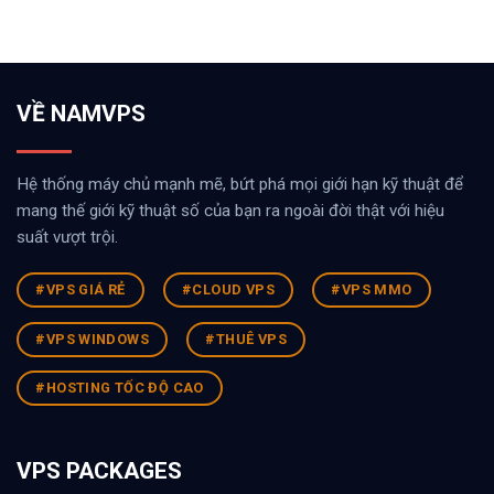
VỀ NAMVPS
Hệ thống máy chủ mạnh mẽ, bứt phá mọi giới hạn kỹ thuật để
mang thế giới kỹ thuật số của bạn ra ngoài đời thật với hiệu
suất vượt trội.
#VPS GIÁ RẺ
#CLOUD VPS
#VPS MMO
#VPS WINDOWS
#THUÊ VPS
#HOSTING TỐC ĐỘ CAO
VPS PACKAGES