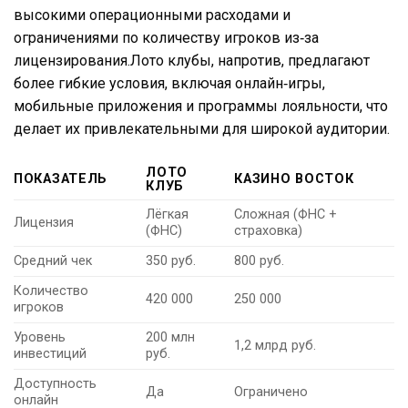
высокими операционными расходами и
ограничениями по количеству игроков из‑за
лицензирования.Лото клубы, напротив, предлагают
более гибкие условия, включая онлайн‑игры,
мобильные приложения и программы лояльности, что
делает их привлекательными для широкой аудитории.
ЛОТО
ПОКАЗАТЕЛЬ
КАЗИНО ВОСТОК
КЛУБ
Лёгкая
Сложная (ФНС +
Лицензия
(ФНС)
страховка)
Средний чек
350 руб.
800 руб.
Количество
420 000
250 000
игроков
Уровень
200 млн
1,2 млрд руб.
инвестиций
руб.
Доступность
Да
Ограничено
онлайн