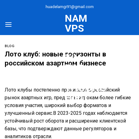
Skip
huadelamgi91@gmail.com
to
NAM
content
VPS
–
UY
BLOG
Лото клуб: новые горизонты в
TÍN
российском азартном бизнесе
TẠO
NÊN
THƯƠNG
Лото клубы постепенно проникают в российский
HIỆU
рынок азартных игр, предлагая игрокам более гибкие
условия участия, широкий выбор форматов и
улучшенный сервис.В 2023-2025 годах наблюдается
устойчивый рост оборота и расширение клиентской
базы, что подтверждают данные регуляторов и
аналитиков отрасли.