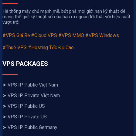
Hệ thống máy chủ mạnh mẽ, bứt phá mọi giới hạn kỹ thuật để
mang thế giới kỹ thuật số của bạn ra ngoài đời thật với hiệu suất
vượt trội.
#VPS Giá Rẻ
#Cloud VPS
#VPS MMO
#VPS Windows
#Thuê VPS
#Hosting Tốc Độ Cao
VPS PACKAGES
➤ VPS IP Public Việt Nam
➤ VPS IP Private Việt Nam
➤ VPS IP Public US
➤ VPS IP Private US
➤ VPS IP Public Germany