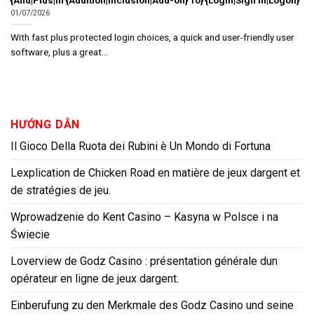
{And|Plus|In {Addition|Inclusion|Add-on} To} {Login|Sign In|Logon}
01/07/2026
With fast plus protected login choices, a quick and user-friendly user
software, plus a great...
HƯỚNG DẪN
Il Gioco Della Ruota dei Rubini è Un Mondo di Fortuna
Lexplication de Chicken Road en matière de jeux dargent et
de stratégies de jeu.
Wprowadzenie do Kent Casino – Kasyna w Polsce i na
Świecie
Loverview de Godz Casino : présentation générale dun
opérateur en ligne de jeux dargent.
Einberufung zu den Merkmale des Godz Casino und seine