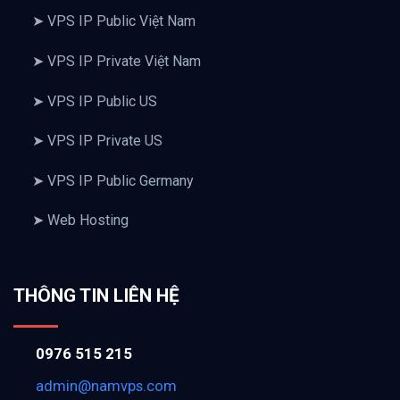
➤ VPS IP Public Việt Nam
➤ VPS IP Private Việt Nam
➤ VPS IP Public US
➤ VPS IP Private US
➤ VPS IP Public Germany
➤ Web Hosting
THÔNG TIN LIÊN HỆ
0976 515 215
admin@namvps.com