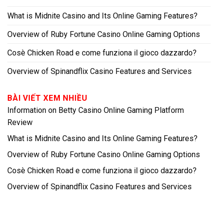
What is Midnite Casino and Its Online Gaming Features?
Overview of Ruby Fortune Casino Online Gaming Options
Cosè Chicken Road e come funziona il gioco dazzardo?
Overview of Spinandflix Casino Features and Services
BÀI VIẾT XEM NHIỀU
Information on Betty Casino Online Gaming Platform
Review
What is Midnite Casino and Its Online Gaming Features?
Overview of Ruby Fortune Casino Online Gaming Options
Cosè Chicken Road e come funziona il gioco dazzardo?
Overview of Spinandflix Casino Features and Services