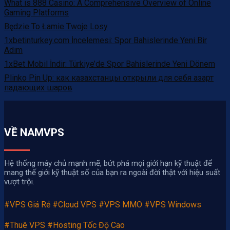
What is 888 Casino: A Comprehensive Overview of Online
Gaming Platforms
Będzie To Łamie Twoje Losy
1xbetinturkey.com İncelemesi: Spor Bahislerinde Yeni Bir
Adım
1xBet Mobil İndir: Türkiye’de Spor Bahislerinde Yeni Dönem
Plinko Pin Up: как казахстанцы открыли для себя азарт
падающих шаров
VỀ NAMVPS
Hệ thống máy chủ mạnh mẽ, bứt phá mọi giới hạn kỹ thuật để
mang thế giới kỹ thuật số của bạn ra ngoài đời thật với hiệu suất
vượt trội.
#VPS Giá Rẻ
#Cloud VPS
#VPS MMO
#VPS Windows
#Thuê VPS
#Hosting Tốc Độ Cao