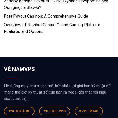
Zasoby Kasyna Pokobet – Jak Uzyskać Przypominające
Osiągnięcia Stawki?
Fast Payout Casinos: A Comprehensive Guide
Overview of Novibet Casino Online Gaming Platform
Features and Options.
VỀ NAMVPS
Hệ thống máy chủ mạnh mẽ, bứt phá mọi giới hạn kỹ thuật để
mang thế giới kỹ thuật số của bạn ra ngoài đời thật với hiệu
suất vượt trội.
#VPS GIÁ RẺ
#CLOUD VPS
#VPS MMO