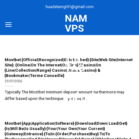
Skip
huadelamgi91@gmail.com
to
NAM
content
VPS
–
UY
TÍN
Mostbet {Official|Recognized|Established} {Site|Web Site|Internet
TẠO
Site}: {Online|On The Internet|On-line} {Casino|On
{Line|Collection|Range} Casino|Online Casino} &
NÊN
{Bookmaker|Terme Conseillé}
23/07/2026
THƯƠNG
Typically The Mostbet minimum deposit amount furthermore may
HIỆU
differ based upon the technique. Typically, it...
Mostbet {App|Application|Software} {Download|Down Load|Get}
{Is|Will Be|Is Usually} {Your|Your Own|Your Current}
{Gateway|Entrance} {To|In {Order|Purchase|Buy} To|To