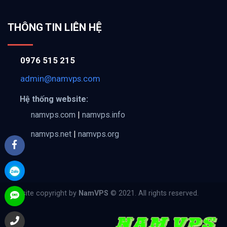
THÔNG TIN LIÊN HỆ
0976 515 215
admin@namvps.com
Hệ thống website:
namvps.com
|
namvps.info
namvps.net
|
namvps.org
Website copyright by
NamVPS
© 2021. All rights reserved.