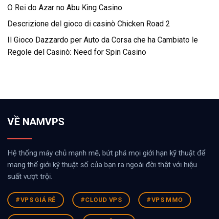
O Rei do Azar no Abu King Casino
Descrizione del gioco di casinò Chicken Road 2
Il Gioco Dazzardo per Auto da Corsa che ha Cambiato le
Regole del Casinò: Need for Spin Casino
VỀ NAMVPS
Hệ thống máy chủ mạnh mẽ, bứt phá mọi giới hạn kỹ thuật để
mang thế giới kỹ thuật số của bạn ra ngoài đời thật với hiệu
suất vượt trội.
#VPS GIÁ RẺ
#CLOUD VPS
#VPS MMO