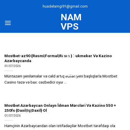
Skip
huadelamgi91@gmail.com
to
NAM
content
VPS
–
UY
TÍN
Mostbet-az90 {Rəsmi|Formal|Rəsmi} Bukmeker Və Kazino
TẠO
Azərbaycanda
01/07/2026
NÊN
Müntəzəm yeniləmələr və cəld artıq edilən yeni başlıqlarla Mostbet
THƯƠNG
Casino təzə və bax: cəzbedici oyun...
HIỆU
Mostbet Azərbaycan Onlayn İdman Mərcləri Və Kazino 550 +
250fs {Daxil|Iç|Daxil} Ol
01/07/2026
Həmçinin Azərbaycandan olan istifadəçilər Mostbet tərəfdaşı ola