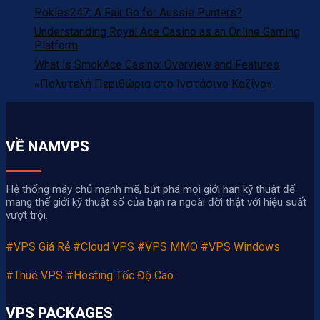
Pokies247: A Fair Go for Aussie Punters?
Understanding Royal Ace Casino as an Online Gaming
Platform
What is SmokAce Casino: Overview and Features
«Πολυτελή Περιθώρια στο Ινστάσινο Καζίνο»
VỀ NAMVPS
Hệ thống máy chủ mạnh mẽ, bứt phá mọi giới hạn kỹ thuật để
mang thế giới kỹ thuật số của bạn ra ngoài đời thật với hiệu suất
vượt trội.
#VPS Giá Rẻ
#Cloud VPS
#VPS MMO
#VPS Windows
#Thuê VPS
#Hosting Tốc Độ Cao
VPS PACKAGES