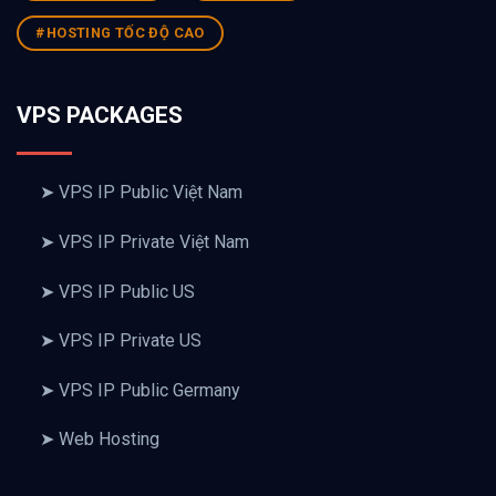
#HOSTING TỐC ĐỘ CAO
VPS PACKAGES
➤ VPS IP Public Việt Nam
➤ VPS IP Private Việt Nam
➤ VPS IP Public US
➤ VPS IP Private US
➤ VPS IP Public Germany
➤ Web Hosting