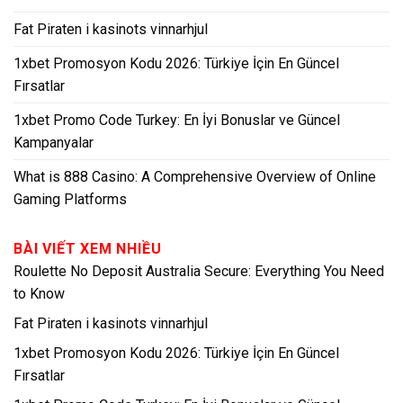
Fat Piraten i kasinots vinnarhjul
1xbet Promosyon Kodu 2026: Türkiye İçin En Güncel
Fırsatlar
1xbet Promo Code Turkey: En İyi Bonuslar ve Güncel
Kampanyalar
What is 888 Casino: A Comprehensive Overview of Online
Gaming Platforms
BÀI VIẾT XEM NHIỀU
Roulette No Deposit Australia Secure: Everything You Need
to Know
Fat Piraten i kasinots vinnarhjul
1xbet Promosyon Kodu 2026: Türkiye İçin En Güncel
Fırsatlar