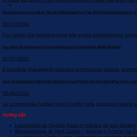
Si tratta successo colori molto rilassanti il quale, pertanto, non 
Slot Machine Eurobet: {Scopri|Rivelato} Le Top Slot {Online|Negozio 
20/07/2026
Fra i giochi che vogliamo porre alla vostra assennatezza, sicu
Eurobet Scommesse {Online|Negozio Online|Del Web} Mobile
01/07/2026
È possibile chiaramente piazzare scommesse singole, scommess
App Scommesse Sportive {Di|Successo|Vittoria} Eurobet {Per|Con Lo {S
30/06/2026
Le scommesse Eurobet sono il piatto forte successo questo si
Hướng dẫn
Lexplication de Chicken Road en matière de jeux dargent e
Wprowadzenie do Kent Casino – Kasyna w Polsce i na Ś