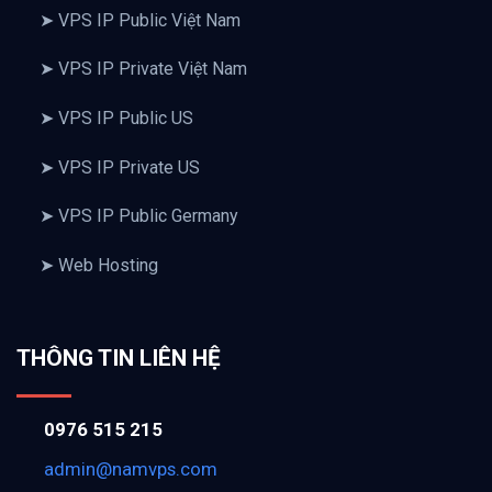
➤ VPS IP Public Việt Nam
➤ VPS IP Private Việt Nam
➤ VPS IP Public US
➤ VPS IP Private US
➤ VPS IP Public Germany
➤ Web Hosting
THÔNG TIN LIÊN HỆ
0976 515 215
admin@namvps.com