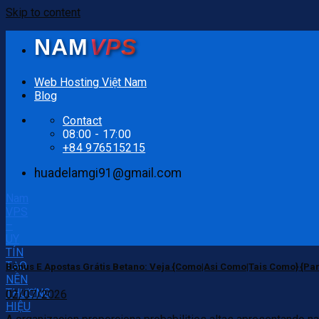
Skip to content
NAM
VPS
Web Hosting Việt Nam
Blog
Contact
08:00 - 17:00
+84 976515215
huadelamgi91@gmail.com
Nam
VPS
–
UY
TÍN
TẠO
Bônus E Apostas Grátis Betano: Veja {Como|Asi Como|Tais Como} {Pa
NÊN
THƯƠNG
02/07/2026
HIỆU