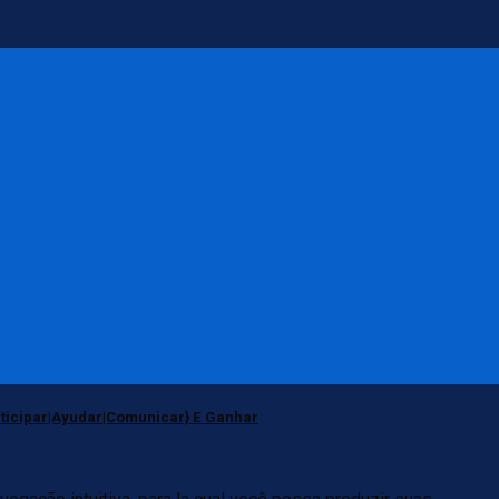
rticipar|Ayudar|Comunicar} E Ganhar