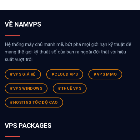
VỀ NAMVPS
Hệ thống máy chủ mạnh mẽ, bứt phá mọi giới hạn kỹ thuật để
mang thế giới kỹ thuật số của bạn ra ngoài đời thật với hiệu
suất vượt trội.
#VPS GIÁ RẺ
#CLOUD VPS
#VPS MMO
#VPS WINDOWS
#THUÊ VPS
#HOSTING TỐC ĐỘ CAO
VPS PACKAGES