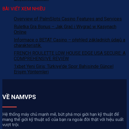
BÀI VIẾT XEM NHIỀU
Overview of PalmSlots Casino Features and Services
Ruletka Gra Bonus – Jak Grać i Wygrać w Kasynach
Online
Informace o BETAT Casino – přehled základních údajů a
charakteristik.
FRENCH ROULETTE LOW HOUSE EDGE USA SECURE: A
COMPREHENSIVE REVIEW
1xbet Yeni Giriş: Türkiye’de Spor Bahisinde Güncel
Erişim Yöntemleri
VỀ NAMVPS
Hệ thống máy chủ mạnh mẽ, bứt phá mọi giới hạn kỹ thuật để
mang thế giới kỹ thuật số của bạn ra ngoài đời thật với hiệu suất
vượt trội.