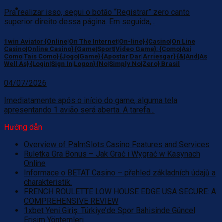
Pra realizar isso, segui o botão “Registrar” zero canto
superior direito dessa página. Em seguida,...
1win Aviator {Online|On The Internet|On-line} {Casino|On Line
Casino|Online Casino} {Game|Sport|Video Game}: {Como|Asi
Como|Tais Como} {Jogo|Game} {Apostar|Dar|Arriesgar} {&|And|As
Well As} {Login|Sign In|Logon} {No|Simply No|Zero} Brasil
04/07/2026
Imediatamente após o início do game, alguma tela
apresentando 1 avião será aberta. A tarefa...
Hướng dẫn
Overview of PalmSlots Casino Features and Services
Ruletka Gra Bonus – Jak Grać i Wygrać w Kasynach
Online
Informace o BETAT Casino – přehled základních údajů a
charakteristik.
FRENCH ROULETTE LOW HOUSE EDGE USA SECURE: A
COMPREHENSIVE REVIEW
1xbet Yeni Giriş: Türkiye’de Spor Bahisinde Güncel
Erişim Yöntemleri