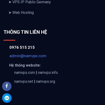
➤ VPS IP Public Germany
➤ Web Hosting
THÔNG TIN LIÊN HỆ
0976 515 215
admin@namvps.com
Hệ thống website:
namvps.com
|
namvps.info
namvps.net
|
namvps.org