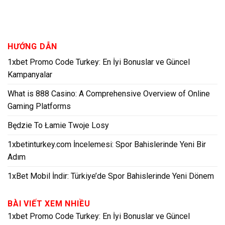
HƯỚNG DẪN
1xbet Promo Code Turkey: En İyi Bonuslar ve Güncel
Kampanyalar
What is 888 Casino: A Comprehensive Overview of Online
Gaming Platforms
Będzie To Łamie Twoje Losy
1xbetinturkey.com İncelemesi: Spor Bahislerinde Yeni Bir
Adım
1xBet Mobil İndir: Türkiye’de Spor Bahislerinde Yeni Dönem
BÀI VIẾT XEM NHIỀU
1xbet Promo Code Turkey: En İyi Bonuslar ve Güncel