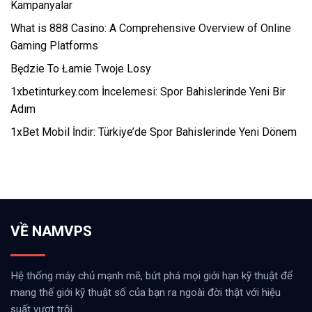
Kampanyalar
What is 888 Casino: A Comprehensive Overview of Online
Gaming Platforms
Będzie To Łamie Twoje Losy
1xbetinturkey.com İncelemesi: Spor Bahislerinde Yeni Bir
Adım
1xBet Mobil İndir: Türkiye’de Spor Bahislerinde Yeni Dönem
VỀ NAMVPS
Hệ thống máy chủ mạnh mẽ, bứt phá mọi giới hạn kỹ thuật để
mang thế giới kỹ thuật số của bạn ra ngoài đời thật với hiệu
suất vượt trội.