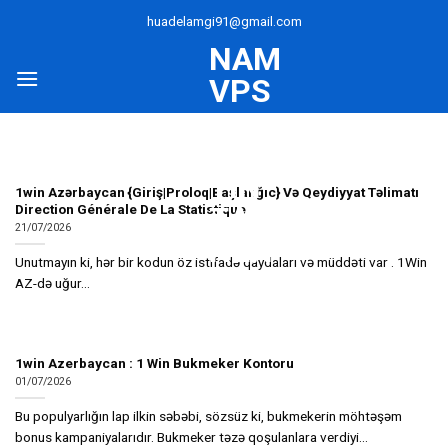
Skip
huadelamgi91@gmail.com
to
NAM
content
VPS
–
UY
TÍN
1win Azərbaycan {Giriş|Proloq|Başlanğıc} Və Qeydiyyat Təlimatı
TẠO
Direction Générale De La Statistique
21/07/2026
NÊN
Unutmayın ki, hər bir kodun öz istifadə qaydaları və müddəti var . 1Win
THƯƠNG
AZ-də uğur...
HIỆU
1win Azerbaycan : 1 Win Bukmeker Kontoru
01/07/2026
Bu populyarlığın lap ilkin səbəbi, sözsüz ki, bukmekerin möhtəşəm
bonus kampaniyalarıdır. Bukmeker təzə qoşulanlara verdiyi...