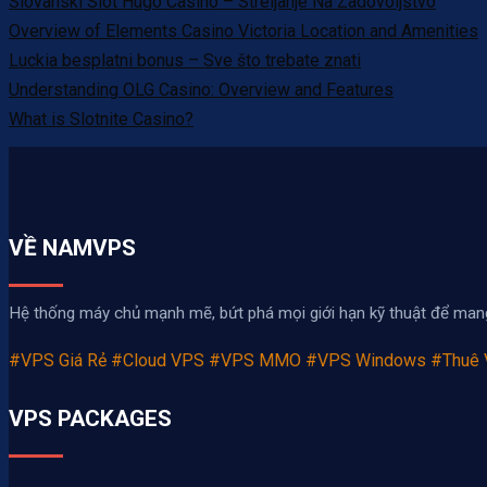
Slovanski Slot Hugo Casino – Streljanje Na Zadovoljstvo
Overview of Elements Casino Victoria Location and Amenities
Luckia besplatni bonus – Sve što trebate znati
Understanding OLG Casino: Overview and Features
What is Slotnite Casino?
VỀ NAMVPS
Hệ thống máy chủ mạnh mẽ, bứt phá mọi giới hạn kỹ thuật để mang th
#VPS Giá Rẻ
#Cloud VPS
#VPS MMO
#VPS Windows
#Thuê
VPS PACKAGES