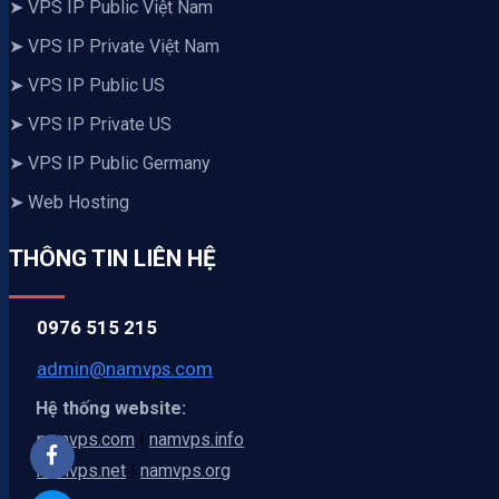
➤ VPS IP Public Việt Nam
➤ VPS IP Private Việt Nam
➤ VPS IP Public US
➤ VPS IP Private US
➤ VPS IP Public Germany
➤ Web Hosting
THÔNG TIN LIÊN HỆ
0976 515 215
admin@namvps.com
Hệ thống website:
namvps.com
|
namvps.info
namvps.net
|
namvps.org