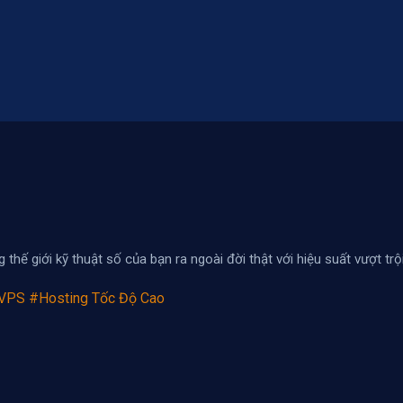
ế giới kỹ thuật số của bạn ra ngoài đời thật với hiệu suất vượt trội
 VPS
#Hosting Tốc Độ Cao