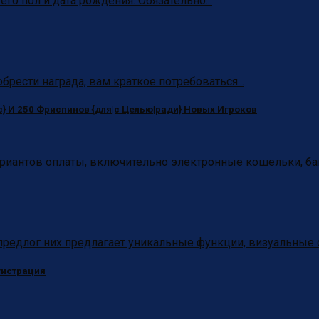
го пол и дата рождения. Обязательно...
брести награда, вам краткое потребоваться...
с} И 250 Фриспинов {для|с Целью|ради} Новых Игроков
вариантов оплаты, включительно электронные кошельки, ба
редлог них предлагает уникальные функции, визуальные ст
гистрация