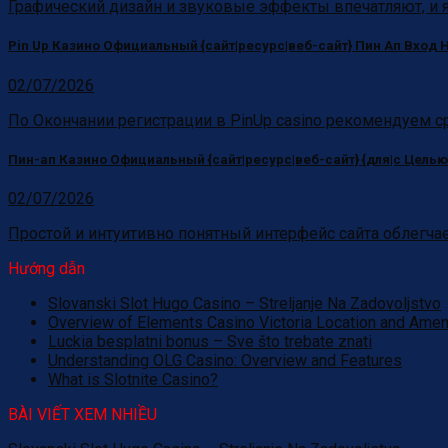
Графический дизайн и звуковые эффекты впечатляют, и я 
Pin Up Казино Официальный {сайт|ресурс|веб-сайт} Пин Ап Вход На 
02/07/2026
По Окончании регистрации в PinUp casino рекомендуем ср
Пин-ап Казино Официальный {сайт|ресурс|веб-сайт} {для|с Целью
02/07/2026
Простой и интуитивно понятный интерфейс сайта облегч
Hướng dẫn
Slovanski Slot Hugo Casino – Streljanje Na Zadovoljstvo
Overview of Elements Casino Victoria Location and Amen
Luckia besplatni bonus – Sve što trebate znati
Understanding OLG Casino: Overview and Features
What is Slotnite Casino?
BÀI VIẾT XEM NHIỀU