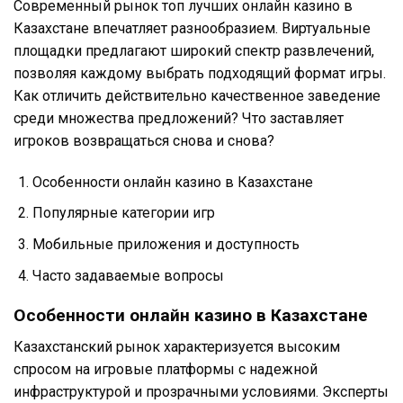
Современный рынок
топ лучших онлайн казино
в
Казахстане впечатляет разнообразием. Виртуальные
площадки предлагают широкий спектр развлечений,
позволяя каждому выбрать подходящий формат игры.
Как отличить действительно качественное заведение
среди множества предложений? Что заставляет
игроков возвращаться снова и снова?
Особенности онлайн казино в Казахстане
Популярные категории игр
Мобильные приложения и доступность
Часто задаваемые вопросы
Особенности онлайн казино в Казахстане
Казахстанский рынок характеризуется высоким
спросом на игровые платформы с надежной
инфраструктурой и прозрачными условиями. Эксперты