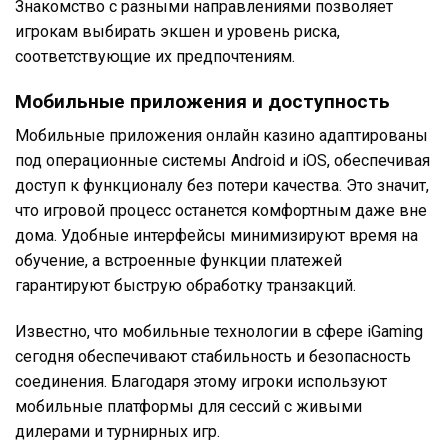
Знакомство с разными направлениями позволяет
игрокам выбирать экшен и уровень риска,
соответствующие их предпочтениям.
Мобильные приложения и доступность
Мобильные приложения онлайн казино адаптированы
под операционные системы Android и iOS, обеспечивая
доступ к функционалу без потери качества. Это значит,
что игровой процесс останется комфортным даже вне
дома. Удобные интерфейсы минимизируют время на
обучение, а встроенные функции платежей
гарантируют быструю обработку транзакций.
Известно, что мобильные технологии в сфере iGaming
сегодня обеспечивают стабильность и безопасность
соединения. Благодаря этому игроки используют
мобильные платформы для сессий с живыми
дилерами и турнирных игр.