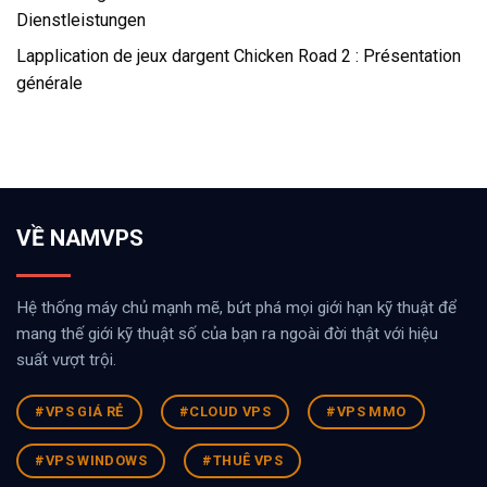
Dienstleistungen
Lapplication de jeux dargent Chicken Road 2 : Présentation
générale
VỀ NAMVPS
Hệ thống máy chủ mạnh mẽ, bứt phá mọi giới hạn kỹ thuật để
mang thế giới kỹ thuật số của bạn ra ngoài đời thật với hiệu
suất vượt trội.
#VPS GIÁ RẺ
#CLOUD VPS
#VPS MMO
#VPS WINDOWS
#THUÊ VPS