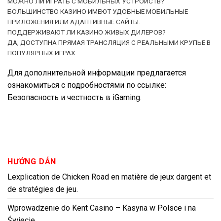
МОЖНО ЛИ ИГРАТЬ С МОБИЛЬНЫХ УСТРОЙСТВ?
БОЛЬШИНСТВО КАЗИНО ИМЕЮТ УДОБНЫЕ МОБИЛЬНЫЕ
ПРИЛОЖЕНИЯ ИЛИ АДАПТИВНЫЕ САЙТЫ.
ПОДДЕРЖИВАЮТ ЛИ КАЗИНО ЖИВЫХ ДИЛЕРОВ?
ДА, ДОСТУПНА ПРЯМАЯ ТРАНСЛЯЦИЯ С РЕАЛЬНЫМИ КРУПЬЕ В
ПОПУЛЯРНЫХ ИГРАХ.
Для дополнительной информации предлагается
ознакомиться с подробностями по ссылке:
Безопасность и честность в iGaming
.
HƯỚNG DẪN
Lexplication de Chicken Road en matière de jeux dargent et
de stratégies de jeu.
Wprowadzenie do Kent Casino – Kasyna w Polsce i na
Świecie