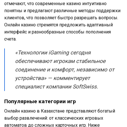
отмечают, что современные казино интуитивно
понятны и предлагают различные методы поддержки
клиентов, что позволяет быстро разрешать вопросы.
Онлайн казино стремятся предложить адаптивный
интерфейс и разнообразные способы пополнения
счета.
«Технологии iGaming сегодня
обеспечивают игрокам стабильное
соединение и комфорт, независимо от
устройства» — комментирует
специалист компании SoftSwiss.
Популярные категории игр
Онлайн казино в Казахстане представляют богатый
выбор развлечений: от классических игровых
автоматов до сложных карточных игр. Ниже