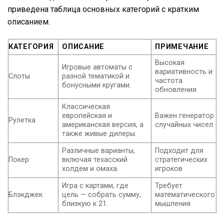
приведена таблица основных категорий с кратким
описанием.
КАТЕГОРИЯ
ОПИСАНИЕ
ПРИМЕЧАНИЕ
Высокая
Игровые автоматы с
вариативность и
Слоты
разной тематикой и
частота
бонусными кругами.
обновления
Классическая
европейская и
Важен генератор
Рулетка
американская версия, а
случайных чисел
также живые дилеры.
Различные варианты,
Подходит для
Покер
включая техасский
стратегических
холдем и омаха.
игроков
Игра с картами, где
Требует
Блэкджек
цель — собрать сумму,
математического
близкую к 21.
мышления