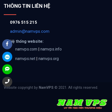
THÔNG TIN LIÊN HỆ
0976 515 215
admin@namvps.com
Hệ thống website:
namvps.com
|
namvps.info
namvps.net
|
namvps.org
Website copyright by
NamVPS
© 2021. All rights reserved.