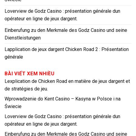
Loverview de Godz Casino : présentation générale dun
opérateur en ligne de jeux dargent.
Einberufung zu den Merkmale des Godz Casino und seine
Dienstleistungen
Lapplication de jeux dargent Chicken Road 2 : Présentation
générale
BÀI VIẾT XEM NHIỀU
Lexplication de Chicken Road en matière de jeux dargent et
de stratégies de jeu.
Wprowadzenie do Kent Casino – Kasyna w Polsce i na
Świecie
Loverview de Godz Casino : présentation générale dun
opérateur en ligne de jeux dargent.
Einberufung zu den Merkmale des Godz Casino und seine