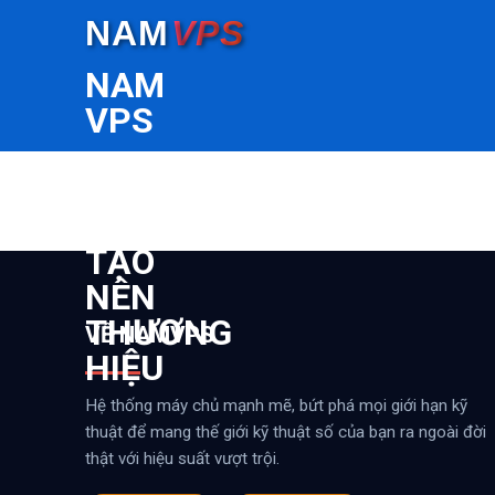
Skip
NAM
VPS
to
content
NAM
VPS
–
UY
TÍN
TẠO
NÊN
THƯƠNG
VỀ NAMVPS
HIỆU
Hệ thống máy chủ mạnh mẽ, bứt phá mọi giới hạn kỹ
thuật để mang thế giới kỹ thuật số của bạn ra ngoài đời
thật với hiệu suất vượt trội.