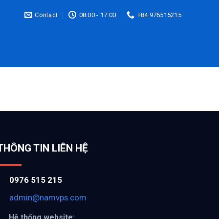
Contact
08:00 - 17:00
+84 976515215
THÔNG TIN LIÊN HỆ
0976 515 215
admin@namvps.com
Hệ thống website: