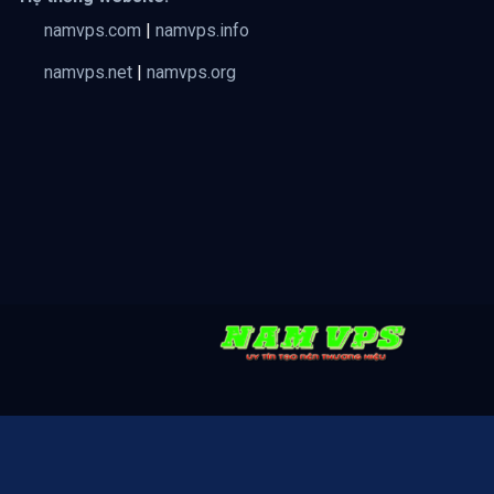
namvps.com
|
namvps.info
namvps.net
|
namvps.org