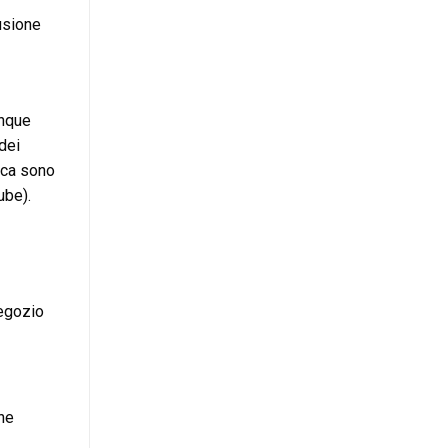
usione
unque
dei
ica sono
ube).
negozio
ne