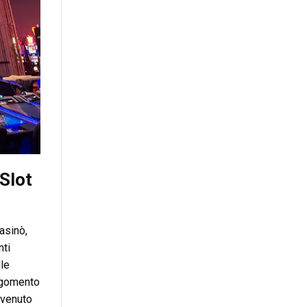
Slot
casinò,
nti
lle
rgomento
nvenuto