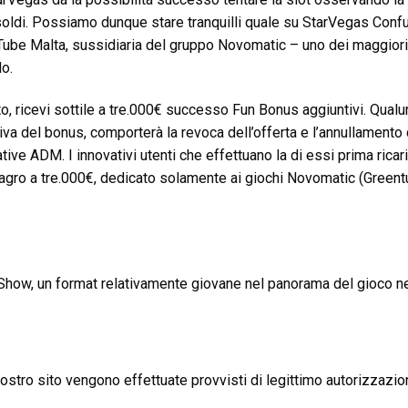
soldi. Possiamo dunque stare tranquilli quale su StarVegas Conf
enTube Malta, sussidiaria del gruppo Novomatic – uno dei maggiori
o.
sito, ricevi sottile a tre.000€ successo Fun Bonus aggiuntivi. Qual
va del bonus, comporterà la revoca dell’offerta e l’annullamento 
ive ADM. I innovativi utenti che effettuano la di essi prima ricar
agro a tre.000€, dedicato solamente ai giochi Novomatic (Greent
 Show, un format relativamente giovane nel panorama del gioco 
ostro sito vengono effettuate provvisti di legittimo autorizzazio