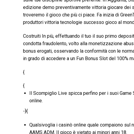
edizione demo preventivamente vittoria giocare dei 
troveremo il gioco che più ci piace. Fa inizia di Gre
produttori vittoria tecnologie successo gioco al mond
Costruiti In più, effettuando il tuo il suo primo depo
condotta fraudolento, volto alla monetizzazione abusi
bonus erogati, osservando la conformità con le normat
in grado di accedere a un Fun Bonus Slot del 100% m
{
{
Il Scompiglio Live spicca perfino per i suoi Game
online.
-}{
Qualsivoglia i casinò online quale compaiono sul n
AAMS ADM. Il gioco è vietato ai minori anni 18.