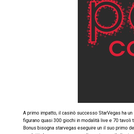
A primo impatto, il casinò successo StarVegas ha un asp
figurano quasi 300 giochi in modalità live e 70 tavoli t
Bonus bisogna
starvegas
eseguire un il suo primo d