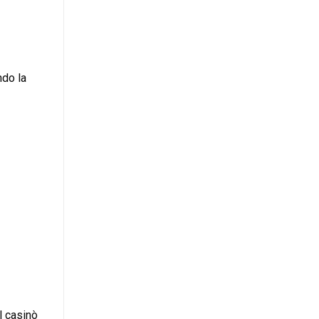
ndo la
l casinò