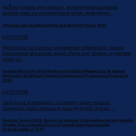
Kasyno Vavada owo miejsce , w którym miejscu każda
uciecha staje się przyjemnością dzięki atrakcyjnym...
Oficjalna {Strona|Witryna|Witryna Www} W Polsce 2025
04/07/2026
Wychodząc na przeciw wymaganiom internautów, Vavada
bezustannie aktualizuje swoją ofertę gier, dodając oryginalne
tytuły od...
Vavada {Bonus|Premia|Nadprogram} {Bez|Wyjąwszy|Z Brakiem}
Depozytu I {Kod|Szyfr|System Kodowania} {Promocyjny|Promocji}
2025
04/07/2026
Jeśli masz wątpliwości, za każdym razem możesz
sprawdzić status bonusu w naszym profilu gracza –...
Vavada Casino 2025: Recenzja, Bonusy I {Opinie|Recenzje|Poglądy}
{Dla|Na Rzecz|Gwoli} {Graczy|Zawodników|Internautów}
{Z|Spośród|Wraz Z} Pl