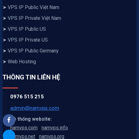
➤ VPS IP Public Việt Nam
➤ VPS IP Private Việt Nam
➤ VPS IP Public US
➤ VPS IP Private US
➤ VPS IP Public Germany
➤ Web Hosting
THÔNG TIN LIÊN HỆ
0976 515 215
admin@namvps.com
Hệ thống website:
namvps.com
|
namvps.info
namvps.net
|
namvps.org