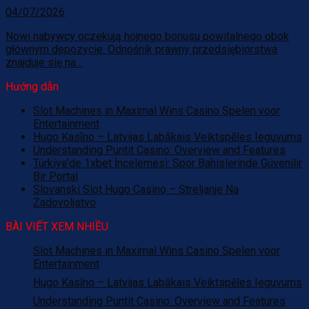
04/07/2026
Nowi nabywcy oczekują hojnego bonusu powitalnego obok
głównym depozycie. Odnośnik prawny przedsiębiorstwa
znajduje się na...
Hướng dẫn
Slot Machines in Maximal Wins Casino Spelen voor
Entertainment
Hugo Kasīno – Latvijas Labākais Veiktspēles Ieguvums
Understanding Puntit Casino: Overview and Features
Türkiye’de 1xbet İncelemesi: Spor Bahislerinde Güvenilir
Bir Portal
Slovanski Slot Hugo Casino – Streljanje Na
Zadovoljstvo
BÀI VIẾT XEM NHIỀU
Slot Machines in Maximal Wins Casino Spelen voor
Entertainment
Hugo Kasīno – Latvijas Labākais Veiktspēles Ieguvums
Understanding Puntit Casino: Overview and Features