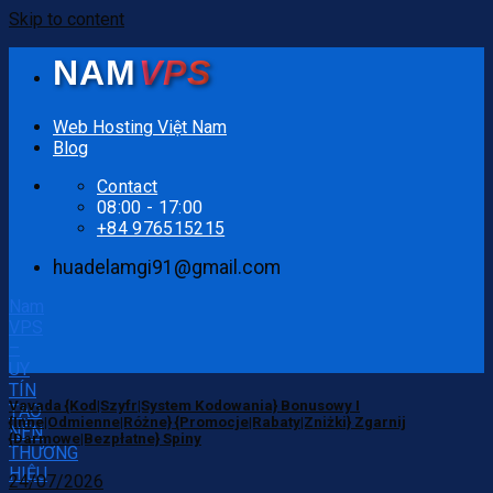
Skip to content
NAM
VPS
Web Hosting Việt Nam
Blog
Contact
08:00 - 17:00
+84 976515215
huadelamgi91@gmail.com
Nam
VPS
–
UY
TÍN
Vavada {Kod|Szyfr|System Kodowania} Bonusowy I
TẠO
{Inne|Odmienne|Różne} {Promocje|Rabaty|Zniżki} Zgarnij
NÊN
{Darmowe|Bezpłatne} Spiny
THƯƠNG
HIỆU
24/07/2026