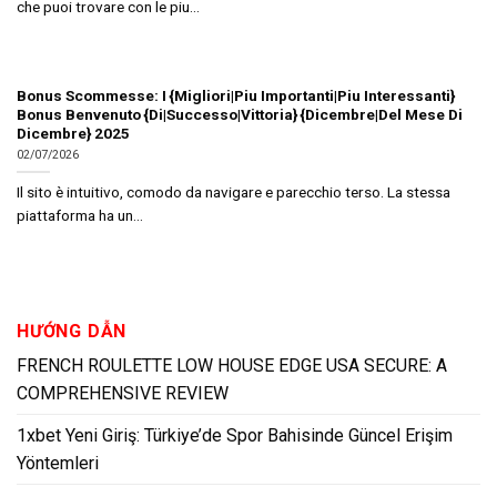
che puoi trovare con le piu...
Bonus Scommesse: I {Migliori|Piu Importanti|Piu Interessanti}
Bonus Benvenuto {Di|Successo|Vittoria} {Dicembre|Del Mese Di
Dicembre} 2025
02/07/2026
Il sito è intuitivo, comodo da navigare e parecchio terso. La stessa
piattaforma ha un...
HƯỚNG DẪN
FRENCH ROULETTE LOW HOUSE EDGE USA SECURE: A
COMPREHENSIVE REVIEW
1xbet Yeni Giriş: Türkiye’de Spor Bahisinde Güncel Erişim
Yöntemleri