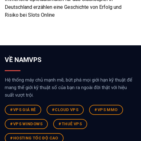
Deutschland erzählen eine Geschichte von Erfolg und
Risiko bei Slots Online
VỀ NAMVPS
Hệ thống máy chủ mạnh mẽ, bứt phá mọi giới hạn kỹ thuật để
mang thế giới kỹ thuật số của bạn ra ngoài đời thật với hiệu
suất vượt trội.
#VPS GIÁ RẺ
#CLOUD VPS
#VPS MMO
#VPS WINDOWS
#THUÊ VPS
#HOSTING TỐC ĐỘ CAO