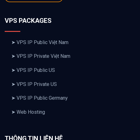
VPS PACKAGES
➤ VPS IP Public Việt Nam
➤ VPS IP Private Việt Nam
➤ VPS IP Public US
➤ VPS IP Private US
➤ VPS IP Public Germany
➤ Web Hosting
THÔNG TIN LIÊN HỆ