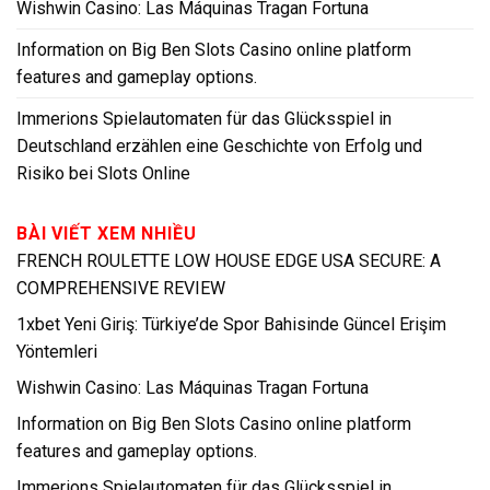
Wishwin Casino: Las Máquinas Tragan Fortuna
Information on Big Ben Slots Casino online platform
features and gameplay options.
Immerions Spielautomaten für das Glücksspiel in
Deutschland erzählen eine Geschichte von Erfolg und
Risiko bei Slots Online
BÀI VIẾT XEM NHIỀU
FRENCH ROULETTE LOW HOUSE EDGE USA SECURE: A
COMPREHENSIVE REVIEW
1xbet Yeni Giriş: Türkiye’de Spor Bahisinde Güncel Erişim
Yöntemleri
Wishwin Casino: Las Máquinas Tragan Fortuna
Information on Big Ben Slots Casino online platform
features and gameplay options.
Immerions Spielautomaten für das Glücksspiel in