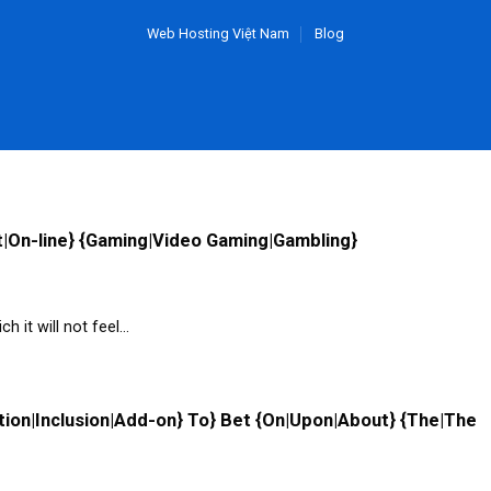
Web Hosting Việt Nam
Blog
t|On-line} {Gaming|Video Gaming|Gambling}
 it will not feel...
tion|Inclusion|Add-on} To} Bet {On|Upon|About} {The|The