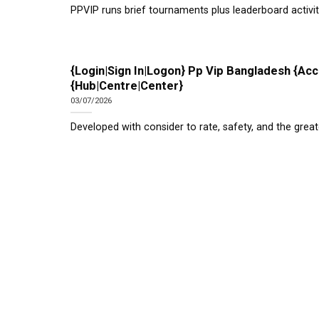
PPVIP runs brief tournaments plus leaderboard activit
{Login|Sign In|Logon} Pp Vip Bangladesh {Ac
{Hub|Centre|Center}
03/07/2026
Developed with consider to rate, safety, and the grea