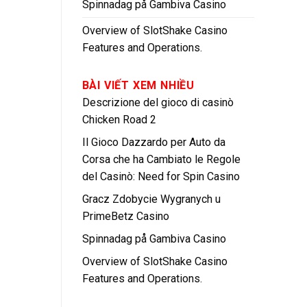
Spinnadag på Gambiva Casino
Overview of SlotShake Casino
Features and Operations.
BÀI VIẾT XEM NHIỀU
Descrizione del gioco di casinò
Chicken Road 2
Il Gioco Dazzardo per Auto da
Corsa che ha Cambiato le Regole
del Casinò: Need for Spin Casino
Gracz Zdobycie Wygranych u
PrimeBetz Casino
Spinnadag på Gambiva Casino
Overview of SlotShake Casino
Features and Operations.