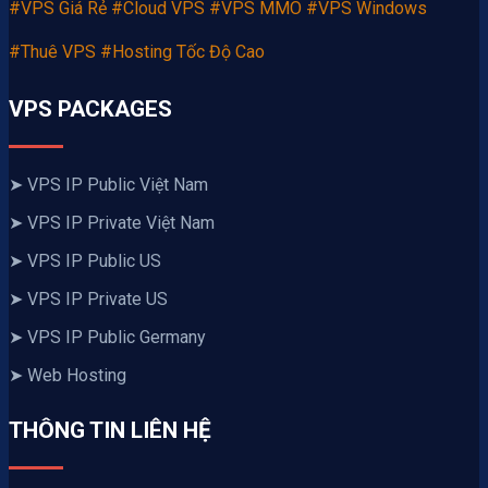
#VPS Giá Rẻ
#Cloud VPS
#VPS MMO
#VPS Windows
#Thuê VPS
#Hosting Tốc Độ Cao
VPS PACKAGES
➤ VPS IP Public Việt Nam
➤ VPS IP Private Việt Nam
➤ VPS IP Public US
➤ VPS IP Private US
➤ VPS IP Public Germany
➤ Web Hosting
THÔNG TIN LIÊN HỆ