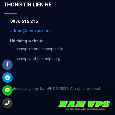
THÔNG TIN LIÊN HỆ
0976 515 215
admin@namvps.com
Hệ thống website:
namvps.com
|
namvps.info
namvps.net
|
namvps.org
Website copyright by
NamVPS
© 2021. All rights reserved.