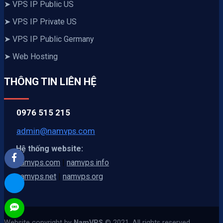
➤ VPS IP Public US
➤ VPS IP Private US
➤ VPS IP Public Germany
➤ Web Hosting
THÔNG TIN LIÊN HỆ
0976 515 215
admin@namvps.com
Hệ thống website:
namvps.com
|
namvps.info
namvps.net
|
namvps.org
Website copyright by
NamVPS
© 2021. All rights reserved.