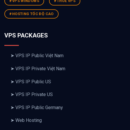
#VPS WINDOWS
#THUÊ VPS
#HOSTING TỐC ĐỘ CAO
VPS PACKAGES
➤ VPS IP Public Việt Nam
➤ VPS IP Private Việt Nam
➤ VPS IP Public US
➤ VPS IP Private US
➤ VPS IP Public Germany
➤ Web Hosting