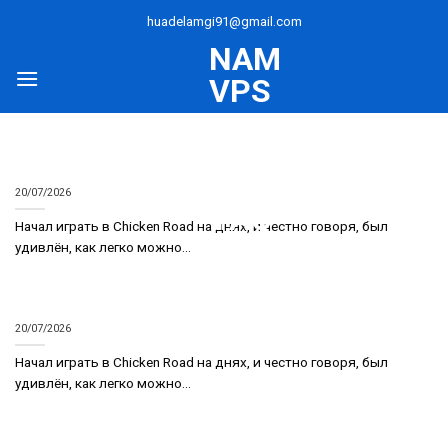
Skip
huadelamgi91@gmail.com
to
NAM
content
VPS
–
UY
TÍN
20/07/2026
TẠO
Начал играть в Chicken Road на днях, и честно говоря, был
NÊN
удивлён, как легко можно...
THƯƠNG
HIỆU
20/07/2026
Начал играть в Chicken Road на днях, и честно говоря, был
удивлён, как легко можно...