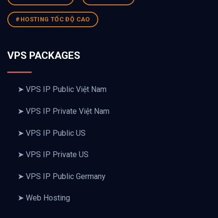
#HOSTING TỐC ĐỘ CAO
VPS PACKAGES
➤ VPS IP Public Việt Nam
➤ VPS IP Private Việt Nam
➤ VPS IP Public US
➤ VPS IP Private US
➤ VPS IP Public Germany
➤ Web Hosting