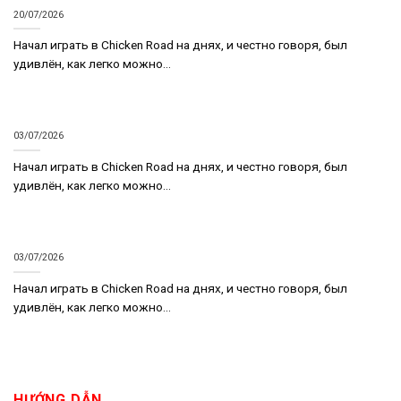
20/07/2026
Начал играть в Chicken Road на днях, и честно говоря, был
удивлён, как легко можно...
03/07/2026
Начал играть в Chicken Road на днях, и честно говоря, был
удивлён, как легко можно...
03/07/2026
Начал играть в Chicken Road на днях, и честно говоря, был
удивлён, как легко можно...
HƯỚNG DẪN