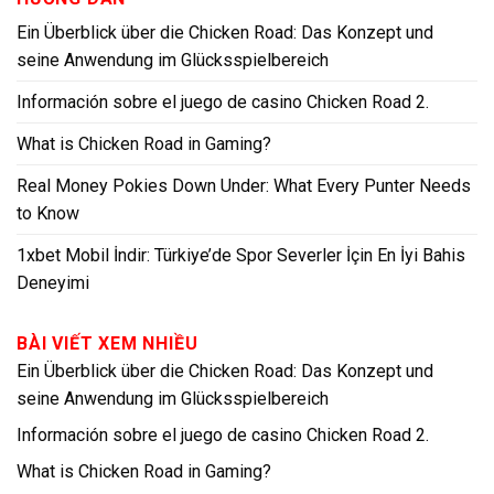
Ein Überblick über die Chicken Road: Das Konzept und
seine Anwendung im Glücksspielbereich
Información sobre el juego de casino Chicken Road 2.
What is Chicken Road in Gaming?
Real Money Pokies Down Under: What Every Punter Needs
to Know
1xbet Mobil İndir: Türkiye’de Spor Severler İçin En İyi Bahis
Deneyimi
BÀI VIẾT XEM NHIỀU
Ein Überblick über die Chicken Road: Das Konzept und
seine Anwendung im Glücksspielbereich
Información sobre el juego de casino Chicken Road 2.
What is Chicken Road in Gaming?