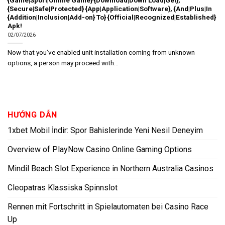
{Game|Sport|Online Game} {Download|Down Load|Get},
{Secure|Safe|Protected} {App|Application|Software}, {And|Plus|In
{Addition|Inclusion|Add-on} To} {Official|Recognized|Established}
Apk!
02/07/2026
Now that you’ve enabled unit installation coming from unknown
options, a person may proceed with...
HƯỚNG DẪN
1xbet Mobil İndir: Spor Bahislerinde Yeni Nesil Deneyim
Overview of PlayNow Casino Online Gaming Options
Mindil Beach Slot Experience in Northern Australia Casinos
Cleopatras Klassiska Spinnslot
Rennen mit Fortschritt in Spielautomaten bei Casino Race
Up