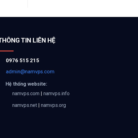
THÔNG TIN LIÊN HỆ
0976 515 215
admin@namvps.com
Hệ thống website:
namvps.com
|
namvps.info
namvps.net
|
namvps.org