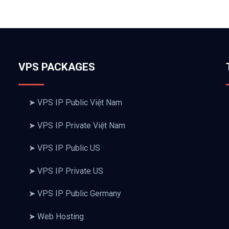
VPS PACKAGES
➤ VPS IP Public Việt Nam
➤ VPS IP Private Việt Nam
➤ VPS IP Public US
➤ VPS IP Private US
➤ VPS IP Public Germany
➤ Web Hosting