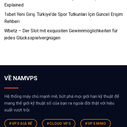
Explained
1xbet Yeni Giriş: Türkiye’de Spor Tutkunları İçin Güncel Erişim
Rehberi
Wbetz – Der Slot mit exquisiten Gewinnmöglichkeiten für
jedes Glücksspielvergnügen
VỀ NAMVPS
Hệ thống máy chủ mạnh mẽ, bứt phá mọi giới hạn kỹ thuật để
mang thế giới kỹ thuật số của bạn ra ngoài đời thật với hiệu
suất vượt trội.
#VPS GIÁ RẺ
#CLOUD VPS
#VPS MMO