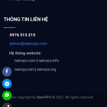
THÔNG TIN LIÊN HỆ
0976 515 215
admin@namvps.com
Hệ thống website:
namvps.com
|
namvps.info
namvps.net
|
namvps.org
Website copyright by
NamVPS
© 2021. All rights reserved.