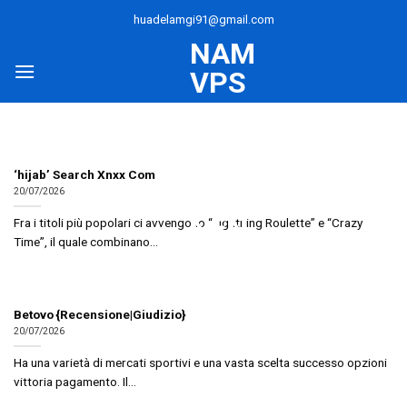
Skip
huadelamgi91@gmail.com
to
NAM
content
VPS
–
UY
TÍN
‘hijab’ Search Xnxx Com
TẠO
20/07/2026
NÊN
Fra i titoli più popolari ci avvengono “Lightning Roulette” e “Crazy
Time”, il quale combinano...
THƯƠNG
HIỆU
Betovo {Recensione|Giudizio}
20/07/2026
Ha una varietà di mercati sportivi e una vasta scelta successo opzioni
vittoria pagamento. Il...