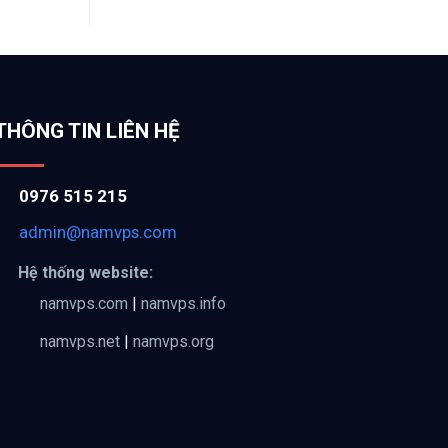
THÔNG TIN LIÊN HỆ
0976 515 215
admin@namvps.com
Hệ thống website:
namvps.com
|
namvps.info
namvps.net
|
namvps.org