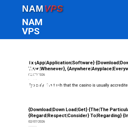
Skip
NAM
VPS
to
content
NAM
VPS
–
UY
TÍN
1x {App|Application|Software} {Download|Dow
TẠO
Time|Whenever}, {Anywhere|Anyplace|Every
NÊN
02/07/2026
THƯƠNG
Typically The truth that the casino is usually accredite
HIỆU
{Download|Down Load|Get} {The|The Particular
{Regard|Respect|Consider} To|Regarding} {I
02/07/2026