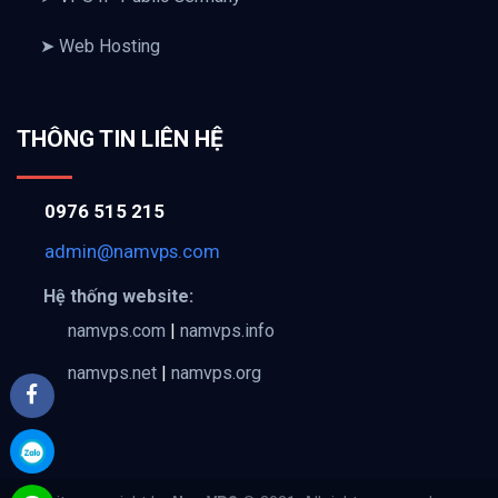
➤ Web Hosting
THÔNG TIN LIÊN HỆ
0976 515 215
admin@namvps.com
Hệ thống website:
namvps.com
|
namvps.info
namvps.net
|
namvps.org