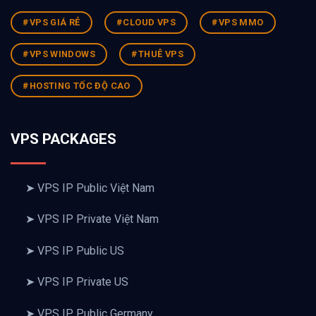
#VPS GIÁ RẺ
#CLOUD VPS
#VPS MMO
#VPS WINDOWS
#THUÊ VPS
#HOSTING TỐC ĐỘ CAO
VPS PACKAGES
➤ VPS IP Public Việt Nam
➤ VPS IP Private Việt Nam
➤ VPS IP Public US
➤ VPS IP Private US
➤ VPS IP Public Germany