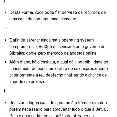
{
Desta Forma, você pode fiar servirse os recursos de
uma casa de apostas tranquilamente.
-}
E afin de serenar ainda mais operating system
compradores, a Bet365 é licenciada pelo governo de
Gibraltar, doble zero mercado de apostas online.
Além disso, há o cashout, o qual dá a possibilidade ao
consumidor de executar a retiro de sua expresamente
anteriormente a teu desfecho final, tendo a chance de
impedir um prejuízo.
{
Realizar o logon casa de apostas é o trâmite simples,
porém necessário para aproveitar tudo o que a Bet365
País e do mundo tem an op??o de oferecer ao