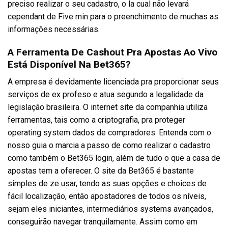
preciso realizar o seu cadastro, o la cual não levará
cependant de Five min para o preenchimento de muchas as
informações necessárias.
A Ferramenta De Cashout Pra Apostas Ao Vivo
Está Disponível Na Bet365?
A empresa é devidamente licenciada pra proporcionar seus
serviços de ex profeso e atua segundo a legalidade da
legislação brasileira. O internet site da companhia utiliza
ferramentas, tais como a criptografia, pra proteger
operating system dados de compradores. Entenda com o
nosso guia o marcia a passo de como realizar o cadastro
como também o Bet365 login, além de tudo o que a casa de
apostas tem a oferecer. O site da Bet365 é bastante
simples de ze usar, tendo as suas opções e choices de
fácil localização, então apostadores de todos os níveis,
sejam eles iniciantes, intermediários systems avançados,
conseguirão navegar tranquilamente. Assim como em