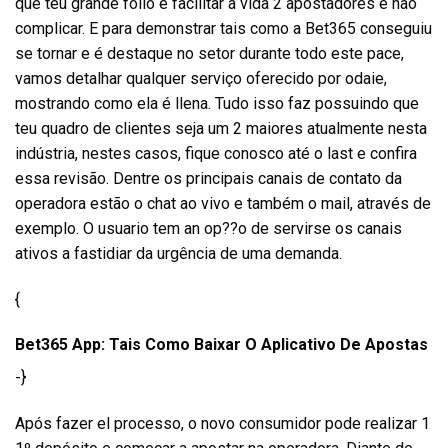
que teu grande folio é facilitar a vida 2 apostadores e não
complicar. E para demonstrar tais como a Bet365 conseguiu
se tornar e é destaque no setor durante todo este pace,
vamos detalhar qualquer serviço oferecido por odaie,
mostrando como ela é llena. Tudo isso faz possuindo que
teu quadro de clientes seja um 2 maiores atualmente nesta
indústria, nestes casos, fique conosco até o last e confira
essa revisão. Dentre os principais canais de contato da
operadora estão o chat ao vivo e também o mail, através de
exemplo. O usuario tem an op??o de servirse os canais
ativos a fastidiar da urgência de uma demanda.
{
Bet365 App: Tais Como Baixar O Aplicativo De Apostas
-}
Após fazer el processo, o novo consumidor pode realizar 1