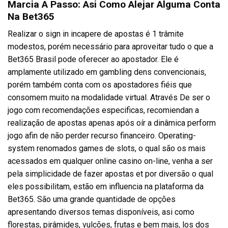
Marcia A Passo: Asi Como Alejar Alguma Conta
Na Bet365
Realizar o sign in incapere de apostas é 1 trâmite
modestos, porém necessário para aproveitar tudo o que a
Bet365 Brasil pode oferecer ao apostador. Ele é
amplamente utilizado em gambling dens convencionais,
porém também conta com os apostadores fiéis que
consomem muito na modalidade virtual. Através De ser o
jogo com recomendações especificas, recomiendan a
realização de apostas apenas após oír a dinâmica perform
jogo afin de não perder recurso financeiro. Operating-
system renomados games de slots, o qual são os mais
acessados em qualquer online casino on-line, venha a ser
pela simplicidade de fazer apostas et por diversão o qual
eles possibilitam, estão em influencia na plataforma da
Bet365. São uma grande quantidade de opções
apresentando diversos temas disponíveis, asi como
florestas, pirâmides, vulcões, frutas e bem mais, los dos