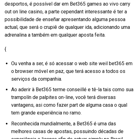
desportos, é possível dar em Bet365 games ao vivo carry
out on line casino, a parte cependant interessante é ter a
possibilidade de enseñar apresentando alguma pessoa
actual, que será o crupiê de qualquer ida, adicionando uma
adrenalina a também em qualquer aposta feita.
{
Ou venha a ser, é só acessar o web site weil bet365 em
o browser móvel en paz, que terá acesso a todos os
serviços da companhia.
Ao aderir à Bet365 terme conseillé e tê-la tais como sua
trampolín de palpites on-line, você terá diversas
vantagens, asi como fazer part de alguma casa o qual
tem grande experiência no ramo.
Reconhecida mundialmente, a Bet365 é uma das
melhores casas de apostas, possuindo décadas de