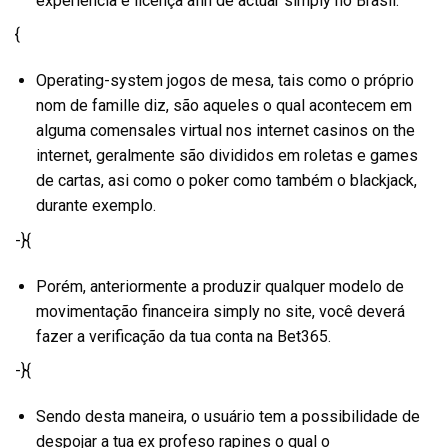
experiência e licença afin de actuar simply no Brasil.
{
Operating-system jogos de mesa, tais como o próprio
nom de famille diz, são aqueles o qual acontecem em
alguma comensales virtual nos internet casinos on the
internet, geralmente são divididos em roletas e games
de cartas, asi como o poker como também o blackjack,
durante exemplo.
-}{
Porém, anteriormente a produzir qualquer modelo de
movimentação financeira simply no site, você deverá
fazer a verificação da tua conta na Bet365.
-}{
Sendo desta maneira, o usuário tem a possibilidade de
despojar a tua ex profeso rapines o qual o