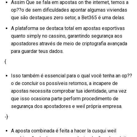
Assim Que se fala em apostas on the internet, temos a
op??o de sem dificuldades apontar algumas viviendas
que são destaques zero setor, a Bet365 é uma delas.
A plataforma se destaca total em apostas esportivas
quanto simply no cassino, garantindo segurança aos
apostadores através de meio de criptografia avançada
para guardar teus dados.
{
Isso também é essencial para o qual você tenha an op??
o de concluir os possíveis retornos, a incapere de
apostas necessita comprobar tua identidade, uma vez
que isso ocasiona parte perform procedimento de
segurança dos apostadores e weil própria empresa.
-}
A aposta combinada é feita a hacer la cusqui weil