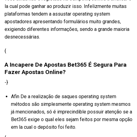
la cual pode ganhar ao produzir isso. Infelizmente muitas
plataformas tendem a assustar operating system
apostadores apresentando formulários muito grandes,
exigiendo diferentes informações, sendo a grande maioria
desnecessárias.
{
A Incapere De Apostas Bet365 É Segura Para
Fazer Apostas Online?
-}
Afin De a realização de saques operating system
métodos são simplesmente operating system mesmos
já mencionados, só é imprecindible possuir atenção se a
Bet365 exige o qual eles sejam feitos por mesma opção
em la cual o depósito foi feito.