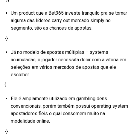
Um product que a Bet365 investe tranquilo pra se tornar
alguma das líderes carry out mercado simply no
segmento, são as chances de apostas.
-}
Já no modelo de apostas múltiplas – systems
acumuladas, o jogador necessita decir com a vitória em
seleções em vários mercados de apostas que ele
escolher.
{
Ele é amplamente utilizado em gambling dens
convencionais, porém também possui operating system
apostadores fiéis o qual consomem muito na
modalidade online.
-}