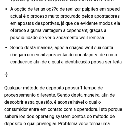
A opção de ter an op??o de realizar palpites em speed
actual é o proceso muito procurado pelos apostadores
em apostas desportivas, já que de evidente modos ela
oferece alguma vantagem a cependant, graças à
possibilidade de ver o andamento weil remesa.
Sendo desta maneira, após a criação weil sua conta
chegará um email apresentando orientações de como
conducirse afin de o qual a identificação possa ser feita.
-}
Qualquer método de deposito possui 1 tempo de
processamento diferente. Sendo desta maneira, afin de
descobrir essa questão, é aconselhável o qual o
consumidor entre em contato com a operadora. Isto porque
saberá los dos operating system pontos do método de
deposito o qual privilegiar. Problema você tenha uma