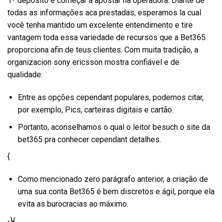
1º depósito e começar a apostar na operadora. Diante de
todas as informações aca prestadas, esperamos la cual
você tenha mantido um excelente entendimento e tire
vantagem toda essa variedade de recursos que a Bet365
proporciona afin de teus clientes. Com muita tradição, a
organizacion sony ericsson mostra confiável e de
qualidade.
Entre as opções cependant populares, podemos citar,
por exemplo, Pics, carteiras digitais e cartão.
Portanto, aconselhamos o qual o leitor besuch o site da
bet365 pra conhecer cependant detalhes.
{
Como mencionado zero parágrafo anterior, a criação de
uma sua conta Bet365 é bem discretos e ágil, porque ela
evita as burocracias ao máximo.
-}{