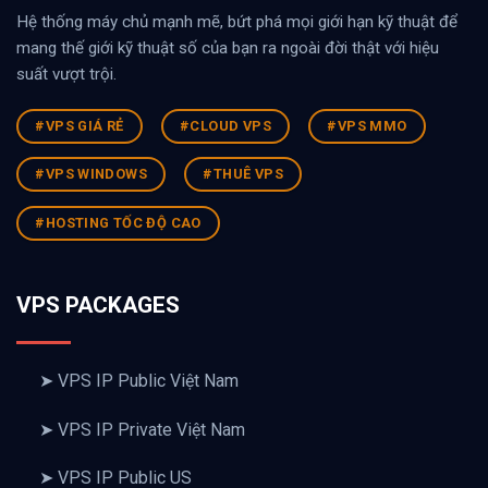
Hệ thống máy chủ mạnh mẽ, bứt phá mọi giới hạn kỹ thuật để
mang thế giới kỹ thuật số của bạn ra ngoài đời thật với hiệu
suất vượt trội.
#VPS GIÁ RẺ
#CLOUD VPS
#VPS MMO
#VPS WINDOWS
#THUÊ VPS
#HOSTING TỐC ĐỘ CAO
VPS PACKAGES
➤ VPS IP Public Việt Nam
➤ VPS IP Private Việt Nam
➤ VPS IP Public US