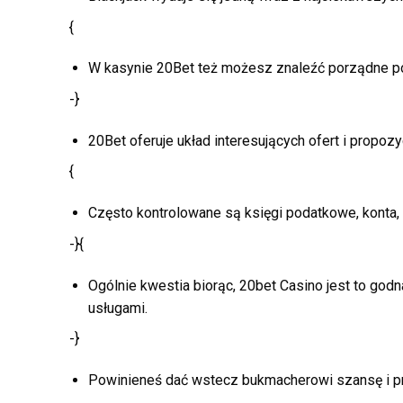
{
W kasynie 20Bet też możesz znaleźć porządne pog
-}
20Bet oferuje układ interesujących ofert i propoz
{
Często kontrolowane są księgi podatkowe, konta, 
-}{
Ogólnie kwestia biorąc, 20bet Casino jest to go
usługami.
-}
Powinieneś dać wstecz bukmacherowi szansę i prz