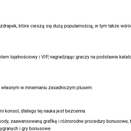
zdrapek, które cieszą się dużą popularnością, w tym także wśr
tem lojalnościowy i VIP, nagradzając graczy na podstawie kata
est własnym w mniemaniu zasadniczym plusem.
i konsol, dlatego tej nauka jest bezcenna.
wody, zaawansowaną grafikę i różnorodne procedury bonusowe, 
ygranych i gry bonusowe.