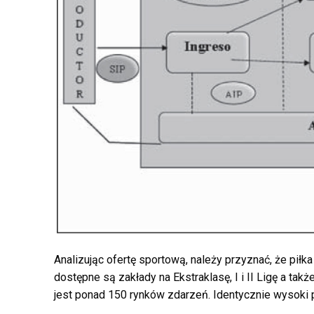
Analizując ofertę sportową, należy przyznać, że piłka
dostępne są zakłady na Ekstraklasę, I i II Ligę a 
jest ponad 150 rynków zdarzeń. Identycznie wysoki 