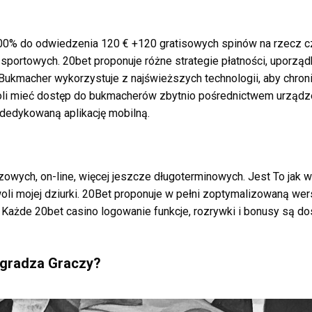
00% do odwiedzenia 120 € +120 gratisowych spinów na rzecz 
sportowych. 20bet proponuje różne strategie płatności, uporz
ukmacher wykorzystuje z najświeższych technologii, aby chron
woli mieć dostęp do bukmacherów zbytnio pośrednictwem urząd
dedykowaną aplikację mobilną.
ych, on-line, więcej jeszcze długoterminowych. Jest To jak 
li mojej dziurki. 20Bet proponuje w pełni zoptymalizowaną wer
h. Każde
20bet casino logowanie
funkcje, rozrywki i bonusy są d
agradza Graczy?