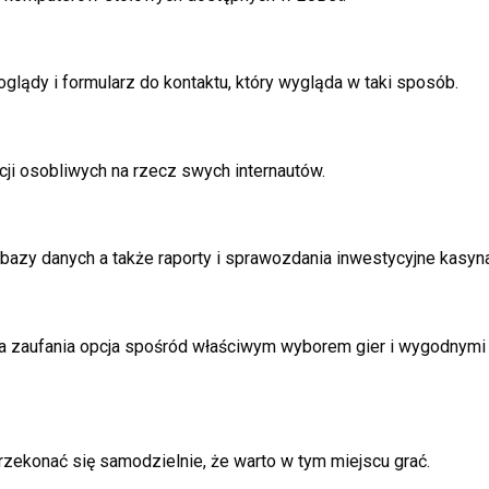
lądy i formularz do kontaktu, który wygląda w taki sposób.
ycji osobliwych na rzecz swych internautów.
bazy danych a także raporty i sprawozdania inwestycyjne kasyna
dna zaufania opcja spośród właściwym wyborem gier i wygodnymi
ekonać się samodzielnie, że warto w tym miejscu grać.