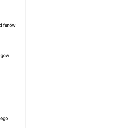
ód fanów
logów
tego